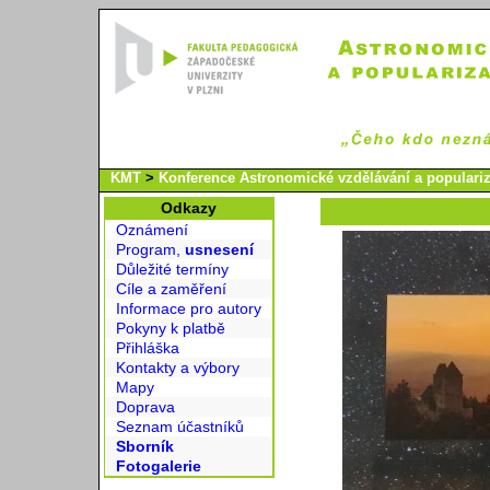
KMT
>
Konference Astronomické vzdělávání a populari
Odkazy
Oznámení
Program,
usnesení
Důležité termíny
Cíle a zaměření
Informace pro autory
Pokyny k platbě
Přihláška
Kontakty a výbory
Mapy
Doprava
Seznam účastníků
Sborník
Fotogalerie