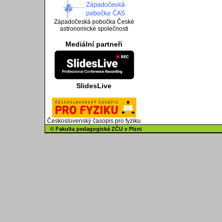
Západočeská pobočka České
astronomické společnosti
Mediální partneři
SlidesLive
Československý časopis pro fyziku
© Fakulta pedagogická ZČU v Plzni