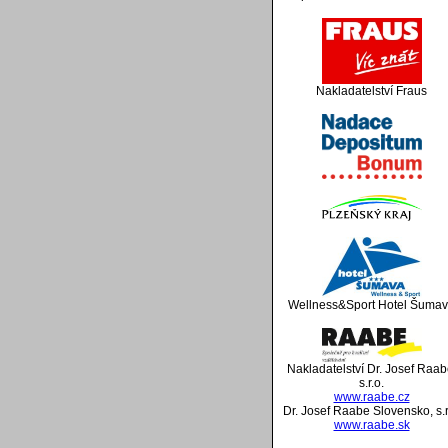
Nakladatelství Fraus
Wellness&Sport Hotel Šuma
Nakladatelství Dr. Josef Raab
s.r.o.
www.raabe.cz
Dr. Josef Raabe Slovensko, s.r
www.raabe.sk