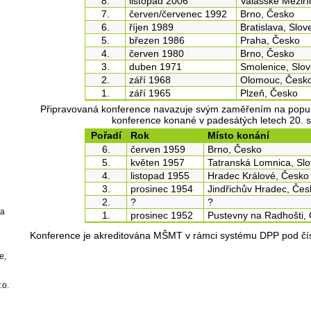
8.
listopad 2006
Valašské Meziří
7.
červen/červenec 1992
Brno, Česko
6.
říjen 1989
Bratislava, Slo
5.
březen 1986
Praha, Česko
4.
červen 1980
Brno, Česko
3.
duben 1971
Smolenice, Slo
2.
září 1968
Olomouc, Česk
1.
září 1965
Plzeň, Česko
Připravovaná konference navazuje svým zaměřením na popul
konference konané v padesátých letech 20. st
Pořadí
Rok
Místo konání
6.
červen 1959
Brno, Česko
5.
květen 1957
Tatranská Lomnica, Sl
4.
listopad 1955
Hradec Králové, Česko
3.
prosinec 1954
Jindřichův Hradec, Čes
2.
?
?
va
1.
prosinec 1952
Pustevny na Radhošti,
Konference je akreditována MŠMT v rámci systému DPP pod čí
e,
.o.