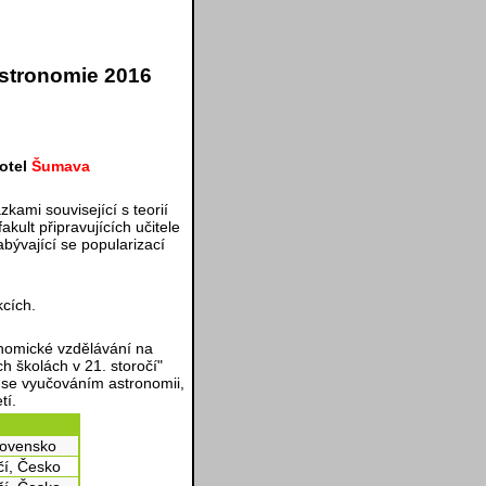
astronomie 2016
hotel
Šumava
kami související s teorií
kult připravujících učitele
abývající se popularizací
cích.
nomické vzdělávání na
h školách v 21. storočí"
se vyučováním astronomii,
tí.
lovensko
čí, Česko