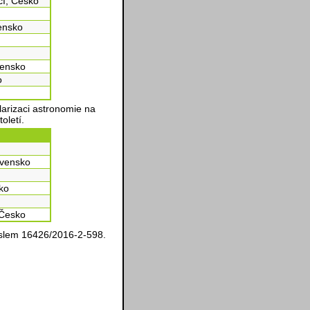
čí, Česko
vensko
vensko
o
arizaci astronomie na
oletí.
ovensko
ko
 Česko
slem 16426/2016-2-598.