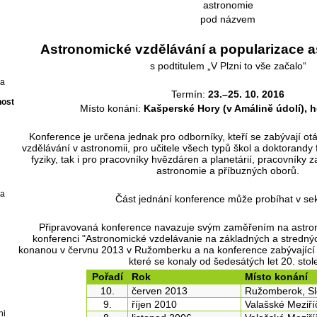
astronomie
pod názvem
Astronomické vzdělávání a popularizace 
s podtitulem „V Plzni to vše začalo“
 a
Termín:
23.–25. 10. 2016
nost
Místo konání:
Kašperské Hory (v Amálině údolí), 
Konference je určena jednak pro odborníky, kteří se zabývají otáz
vzdělávání v astronomii, pro učitele všech typů škol a doktorandy fa
fyziky, tak i pro pracovníky hvězdáren a planetárií, pracovníky z
astronomie a příbuzných oborů.
 a
Část jednání konference může probíhat v sek
Připravovaná konference navazuje svým zaměřením na astro
konferenci "Astronomické vzdelávanie na základných a strednýc
konanou v červnu 2013 v Ružomberku a na konference zabývající 
které se konaly od šedesátých let 20. stole
Pořadí
Rok
Místo konání
10.
červen 2013
Ružomberok, S
9.
říjen 2010
Valašské Meziří
ni