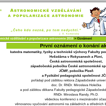
mické vzdělávání a popularizace astronomie 2016
> Oznámení
První oznámení o konání a
katedra matematiky, fyziky a technické výchovy Fakulty pe
Hvězdárna v Rokycanech a Plzni,
Česká astronomická společnost,
západočeská pobočka České astronomické spo
JČMF, pobočka Plzeň
a Fyzikální pedagogická společnost J
pořádají pod záštitou rektora Západočeské univerz
doc. Dr. RNDr. Miroslava Holečka
a pod záštitou děkana Fakulty pedagogické Západočeské u
RNDr. Miroslava Randy, Ph.D.
vědeckou konferenci s mezinárodní účas
věnovanou vyučování astronomii na základních a středních š