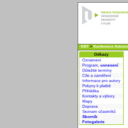
KMT
>
Konference Astrono
Odkazy
Oznámení
Program,
usnesení
Důležité termíny
Cíle a zaměření
Informace pro autory
Pokyny k platbě
Přihláška
Kontakty a výbory
Mapy
Doprava
Seznam účastníků
Sborník
Fotogalerie