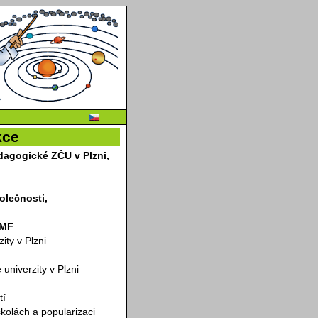
kce
dagogické ZČU v Plzni,
lečnosti,
ČMF
ity v Plzni
niverzity v Plzni
tí
kolách a popularizaci