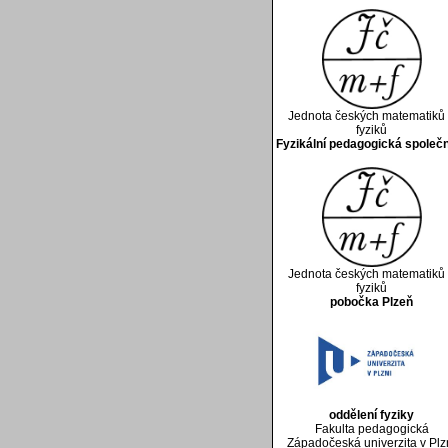
Jednota českých matematiků
fyziků
Fyzikální pedagogická společ
Jednota českých matematiků
fyziků
pobočka Plzeň
oddělení fyziky
Fakulta pedagogická
Západočeská univerzita v Plz