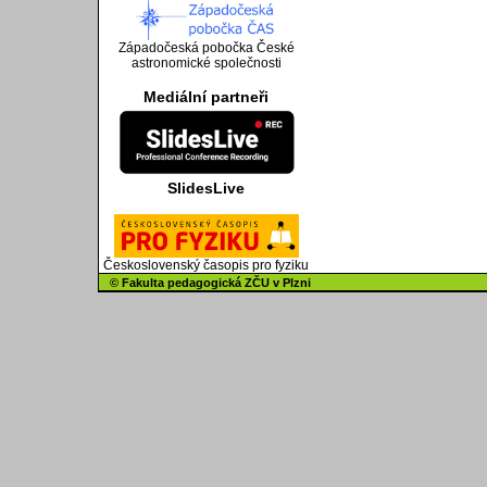
Západočeská pobočka České
astronomické společnosti
Mediální partneři
SlidesLive
Československý časopis pro fyziku
© Fakulta pedagogická ZČU v Plzni