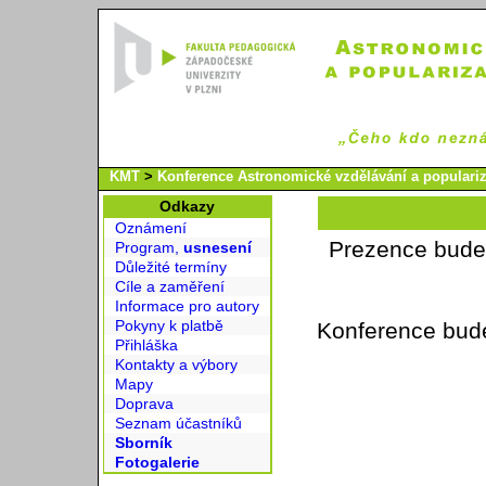
KMT
>
Konference Astronomické vzdělávání a populari
Odkazy
Oznámení
Prezence bude 
Program,
usnesení
Důležité termíny
Cíle a zaměření
Informace pro autory
Pokyny k platbě
Konference bude
Přihláška
Kontakty a výbory
Mapy
Doprava
Seznam účastníků
Sborník
Fotogalerie