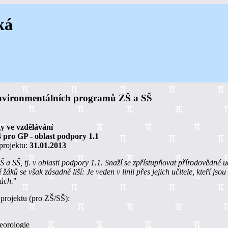
ká
environmentálních programů ZŠ a SŠ
y ve vzdělávání
4 pro GP - oblast podpory 1.1
projektu:
31.01.2013
Š a SŠ, tj. v oblasti podpory 1.1. Snaží se zpřístupňovat přírodovědné 
áků se však zásadně liší: Je veden v linii přes jejich učitele, kteří jso
ách.
"
 projektu (pro ZŠ/SŠ):
eorologie