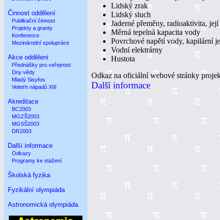
Lidský zrak
Činnost oddělení
Lidský sluch
Publikační činnost
Jaderné přeměny, radioaktivita, její
Projekty a granty
Měrná tepelná kapacita vody
Konference
Povrchové napětí vody, kapilární j
Mezinárodní spolupráce
Vodní elektrárny
Akce oddělení
Hustota
Přednášky pro veřejnost
Dny vědy
Odkaz na oficiální webové stránky proje
Mladý Sisyfos
Další informace
Veletrh nápadů XIII
Akreditace
BC2003
MGZŠ2003
MGSŠ2003
DR2003
Další informace
Odkazy
Programy ke stažení
Školská fyzika
Fyzikální olympiáda
Astronomická olympiáda