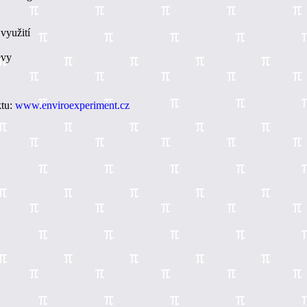
 využití
evy
ktu:
www.enviroexperiment.cz