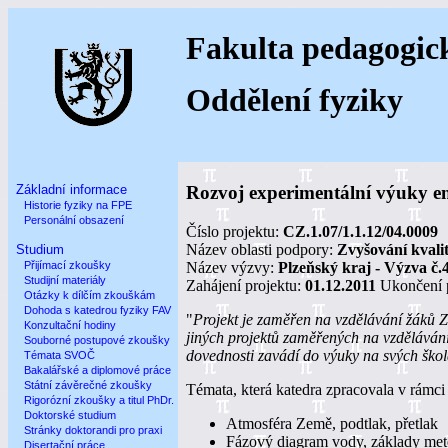
Fakulta pedagogic
Oddělení fyziky
Základní informace
Rozvoj experimentální výuky 
Historie fyziky na FPE
Personální obsazení
Číslo projektu:
CZ.1.07/1.1.12/04.0009
Název oblasti podpory:
Zvyšování kvalit
Studium
Název výzvy:
Plzeňský kraj - Výzva č.
Přijímací zkoušky
Studijní materiály
Zahájení projektu:
01.12.2011
Ukončení 
Otázky k dílčím zkouškám
Dohoda s katedrou fyziky FAV
"
Projekt je zaměřen na vzdělávání žáků Z
Konzultační hodiny
jiných projektů zaměřených na vzdělávání ž
Souborné postupové zkoušky
dovednosti zavádí do výuky na svých škol
Témata SVOČ
Bakalářské a diplomové práce
Státní závěrečné zkoušky
Témata, která katedra zpracovala v rámci
Rigorózní zkoušky a titul PhDr.
Doktorské studium
Atmosféra Země, podtlak, přetlak
Stránky doktorandi pro praxi
Fázový diagram vody, základy met
Disertační práce