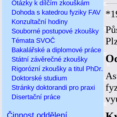
Otázky k dílčím zkouškám
Dohoda s katedrou fyziky FAV
*1
Konzultační hodiny
Pů
Souborné postupové zkoušky
Pl
Témata SVOČ
Bakalářské a diplomové práce
Od
Státní závěrečné zkoušky
Rigorózní zkoušky a titul PhDr.
As
Doktorské studium
fy
Stránky doktorandi pro praxi
Disertační práce
vy
Kv
Činnost oddělení