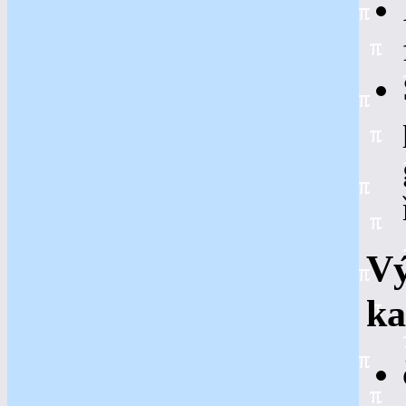
Vý
ka