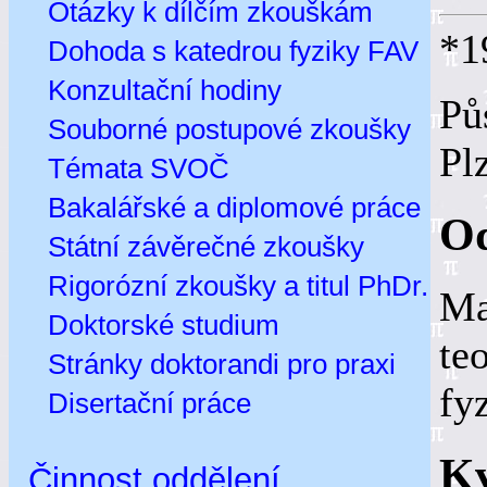
Otázky k dílčím zkouškám
*1
Dohoda s katedrou fyziky FAV
Konzultační hodiny
Pů
Souborné postupové zkoušky
Pl
Témata SVOČ
Bakalářské a diplomové práce
Od
Státní závěrečné zkoušky
Rigorózní zkoušky a titul PhDr.
Ma
Doktorské studium
te
Stránky doktorandi pro praxi
fy
Disertační práce
Kv
Činnost oddělení