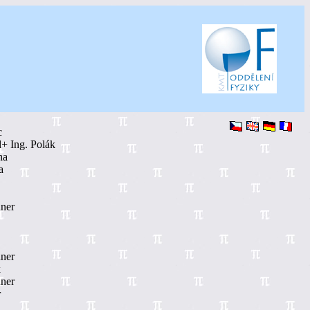
c
+ Ing. Polák
ha
a
ner
ner
k
ner
r