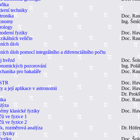
afika
erní techniky
tronika
Doc. Rau
tronomy
Ing. Šmíd
rology
oderní fyziky
Doc. Hav
zikálních veličin
Doc. Rau
lních úloh
ních úloh pomocí integrálního a diferenciálního počtu
j hvězd
Doc. Šol
ronomických pozorování
Ing. Polá
chanika pro bakaláře
Doc. Rau
 STR
Doc. Hav
ty a její aplikace v astronomii
Doc. Hav
Dr. Prok
ika
Doc. Rau
lýza
émy klasické fyziky
Doc. Hav
čů ve fyzice 1
čů ve fyzice 2
k, rozměrová analýza
Dr. Höfe
 fyziky
fyziky
Doc. Šol