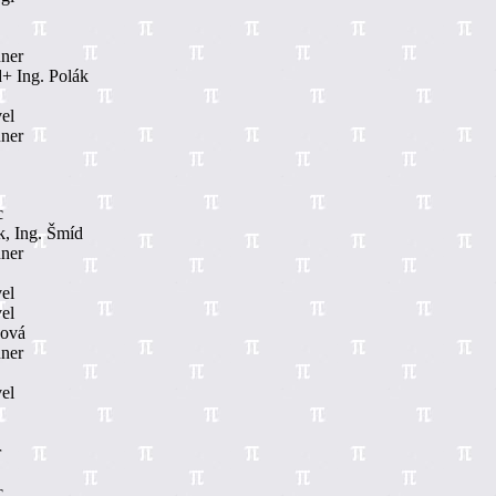
ner
+ Ing. Polák
el
ner
c
k, Ing. Šmíd
ner
el
el
šová
ner
el
r
c