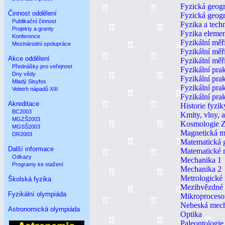
Fyzická geogr
Činnost oddělení
Fyzická geogr
Publikační činnost
Fyzika a tech
Projekty a granty
Fyzika elemen
Konference
Fyzikální měři
Mezinárodní spolupráce
Fyzikální měři
Akce oddělení
Fyzikální měři
Přednášky pro veřejnost
Fyzikální pra
Dny vědy
Fyzikální pra
Mladý Sisyfos
Fyzikální pra
Veletrh nápadů XIII
Fyzikální pra
Akreditace
Historie fyzik
BC2003
Kmity, vlny, a
MGZŠ2003
Kosmologie 
MGSŠ2003
Magnetická m
DR2003
Matematická g
Další informace
Matematické 
Odkazy
Mechanika 1
Programy ke stažení
Mechanika 2
Metrologické 
Školská fyzika
Mezihvězdné p
Fyzikální olympiáda
Mikroprocesor
Nebeská mech
Astronomická olympiáda
Optika
Paleontologie 