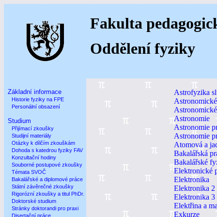
Fakulta pedagogic
Oddělení fyziky
Základní informace
Astrofyzika s
Historie fyziky na FPE
Astronomické
Personální obsazení
Astronomické 
Astronomie
Studium
Astronomie p
Přijímací zkoušky
Astronomie p
Studijní materiály
Otázky k dílčím zkouškám
Atomová a jad
Dohoda s katedrou fyziky FAV
Bakalářská pr
Konzultační hodiny
Bakalářské fy
Souborné postupové zkoušky
Elektronické 
Témata SVOČ
Elektronika
Bakalářské a diplomové práce
Státní závěrečné zkoušky
Elektronika 2
Rigorózní zkoušky a titul PhDr.
Elektronika 3
Doktorské studium
Elektřina a m
Stránky doktorandi pro praxi
Exkurze
Disertační práce