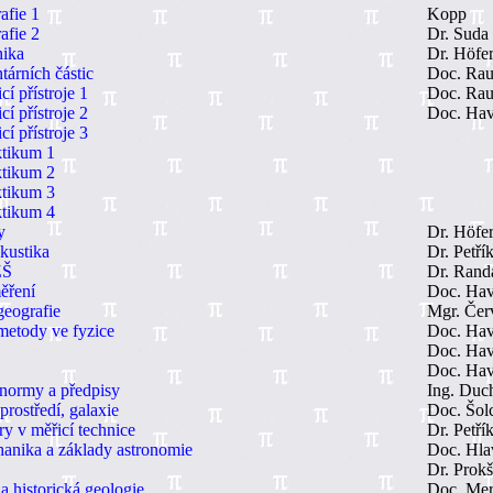
afie 1
Kopp
afie 2
Dr. Suda
nika
Dr. Höfe
tárních částic
Doc. Rau
cí přístroje 1
Doc. Rau
cí přístroje 2
Doc. Hav
cí přístroje 3
ktikum 1
ktikum 2
ktikum 3
ktikum 4
y
Dr. Höfe
kustika
Dr. Petří
ZŠ
Dr. Rand
ěření
Doc. Hav
eografie
Mgr. Čer
metody ve fyzice
Doc. Hav
Doc. Hav
Doc. Hav
normy a předpisy
Ing. Duc
rostředí, galaxie
Doc. Šol
y v měřicí technice
Dr. Petří
anika a základy astronomie
Doc. Hla
Dr. Prok
a historická geologie
Doc. Mer