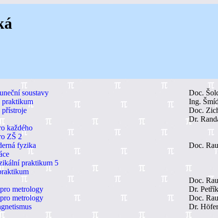
ká
luneční soustavy
Doc. Šol
 praktikum
Ing. Šmíd
přístroje
Doc. Zic
Dr. Rand
ro každého
ro ZŠ 2
erná fyzika
Doc. Rau
áce
zikální praktikum 5
praktikum
Doc. Rau
 pro metrology
Dr. Petří
 pro metrology
Doc. Rau
agnetismus
Dr. Höfe