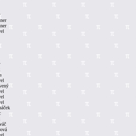
r
ner
ner
el
r
k
a
el
vený
el
el
el
háček
c
k
váč
šová
gl