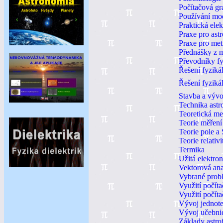
Počítačová gr
Používání mod
Praktická elek
Praxe pro as
Praxe pro met
Přednášky z m
Převodníky fy
Řešení fyziká
Řešení fyzikál
Stavba a vývo
Technika ast
Teoretická me
Teorie měření
Teorie pole a
Teorie relativi
Termika
Užitá elektron
Vektorová ana
Vybrané probl
Využití počíta
Využití počíta
Vývoj jednote
Vývoj učebnic
Základy astro