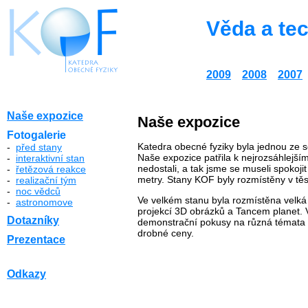
Věda a tec
2009
2008
2007
Naše expozice
Naše expozice
Fotogalerie
Katedra obecné fyziky byla jednou ze s
-
před stany
Naše expozice patřila k nejrozsáhlejš
-
interaktivní stan
nedostali, a tak jsme se museli spokoji
-
řetězová reakce
metry. Stany KOF byly rozmístěny v t
-
realizační tým
-
noc vědců
Ve velkém stanu byla rozmístěna velká 
-
astronomove
projekcí 3D obrázků a Tancem planet. 
Dotazníky
demonstrační pokusy na různá témata a
drobné ceny.
Prezentace
Odkazy